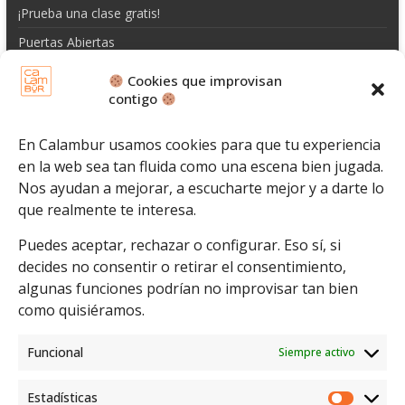
¡Prueba una clase gratis!
Puertas Abiertas
Escuela
Cookies que improvisan
contigo
Espectáculos
Eventos
En Calambur usamos cookies para que tu experiencia
Promociones
en la web sea tan fluida como una escena bien jugada.
Contacto
Nos ayudan a mejorar, a escucharte mejor y a darte lo
que realmente te interesa.
Puedes aceptar, rechazar o configurar. Eso sí, si
decides no consentir o retirar el consentimiento,
algunas funciones podrían no improvisar tan bien
como quisiéramos.
Funcional
Siempre activo
Estadísticas