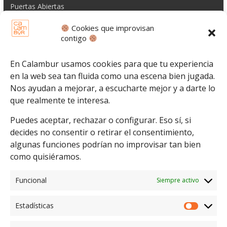
Puertas Abiertas
Escuela
Cookies que improvisan
contigo
Espectáculos
Eventos
En Calambur usamos cookies para que tu experiencia
Promociones
en la web sea tan fluida como una escena bien jugada.
Contacto
Nos ayudan a mejorar, a escucharte mejor y a darte lo
que realmente te interesa.
Puedes aceptar, rechazar o configurar. Eso sí, si
decides no consentir o retirar el consentimiento,
algunas funciones podrían no improvisar tan bien
como quisiéramos.
Funcional
Siempre activo
Estadísticas
Conoce la historia detrás de nuestro espectáculo de