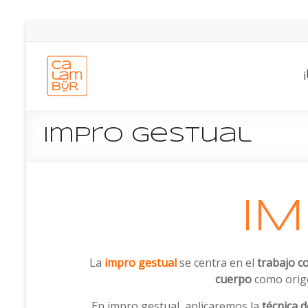
Impro Gestual
I
La
impro gestual
se centra en el
trabajo c
cuerpo
como orig
En impro gestual, aplicaremos la
técnica