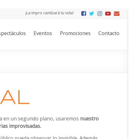
¡La impro cambiará tu vida!
spectáculos
Eventos
Promociones
Contacto
AL
bra en un segundo plano, usaremos
nuestro
rias improvisadas.
́blico pueda observar lo invisible. Además