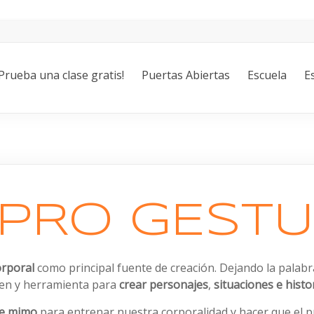
¡Prueba una clase gratis!
Puertas Abiertas
Escuela
E
MPRO GESTU
orporal
como principal fuente de creación. Dejando la pala
en y herramienta para
crear personajes
,
situaciones e histo
 de mimo
para entrenar nuestra corporalidad y hacer que el pu